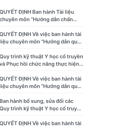
mục hàng hóa, mẫu báo giá kèm
theo)
QUYẾT ĐỊNH Ban hành Tài liệu
chuyên môn “Hướng dẫn chẩn
đoán và điều trị các bệnh thường
gặp tại Bệnh viện Y học cổ truyền
QUYẾT ĐỊNH Về việc ban hành tài
và Phục hồi chức năng Quy Nhơn”
liệu chuyên môn “Hướng dẫn quy
trình kỹ thuật về chẩn đoán hình
ảnh thuộc chương Điện quang”
Quy trình kỹ thuật Y học cổ truyền
và Phục hồi chức năng thực hiện
tại Bệnh viện
QUYẾT ĐỊNH Về việc ban hành tài
liệu chuyên môn “Hướng dẫn quy
trình kỹ thuật chuyên ngành y học
cổ truyền”
Ban hành bổ sung, sửa đổi các
Quy trình kỹ thuật Y học cổ truyền
và Phục hồi chức năng thực hiện
tại Bệnh viện
QUYẾT ĐỊNH Về việc ban hành tài