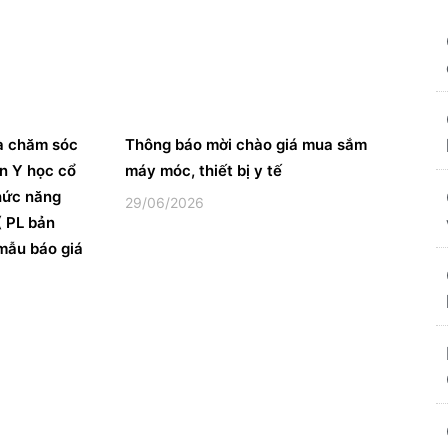
à chăm sóc
Thông báo mời chào giá mua sắm
ện Y học cổ
máy móc, thiết bị y tế
hức năng
29/06/2026
 PL bản
mẫu báo giá