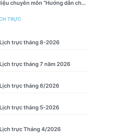
liệu chuyên môn “Hướng dẫn chẩn
đoán và điều trị bệnh theo y học
cổ truyền, kết hợp y học cổ truyền
ỊCH TRỰC
với y học hiện đại”
Lịch trực tháng 8-2026
Lịch trực tháng 7 năm 2026
Lịch trực tháng 6/2026
Lịch trực tháng 5-2026
Lịch trực Tháng 4/2026