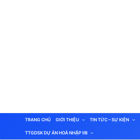
Nhảy
tới
nội
dung
TRANG CHỦ
GIỚI THIỆU
TIN TỨC – SỰ KIỆN
TTGDSK DỰ ÁN HOÀ NHẬP IIB