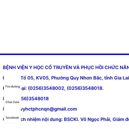
BỆNH VIỆN Y HỌC CỔ TRUYỀN VÀ PHỤC HỒI CHỨC N
Địa chỉ: Tổ 05, KV05, Phường Quy Nhơn Bắc, tỉnh Gia Lai
Tìm đường
Điện thoại: (0256)3548002, (0256)3548018.
Fax: (0256)3548018
Chat Zalo
Email: bvyhctphcnqn@gmail.com
facebook
Chịu trách nhiệm nội dung: BSCKI. Võ Ngọc Phải, Giám đ