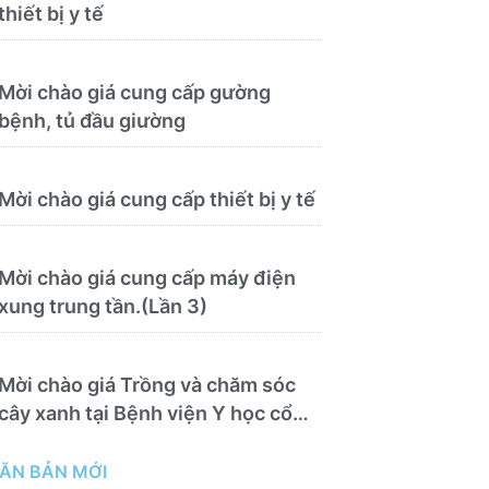
thiết bị y tế
Mời chào giá cung cấp gường
bệnh, tủ đầu giường
Mời chào giá cung cấp thiết bị y tế
Mời chào giá cung cấp máy điện
xung trung tần.(Lần 3)
Mời chào giá Trồng và chăm sóc
cây xanh tại Bệnh viện Y học cổ
truyền và Phục hồi chức năng Quy
Nhơn năm 2026 ( PL bản Danh
ĂN BẢN MỚI