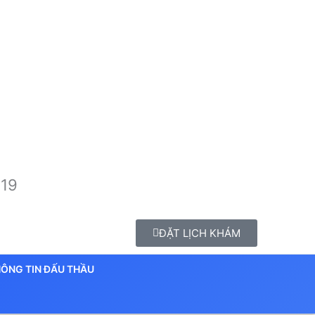
 19
ĐẶT LỊCH KHÁM
ÔNG TIN ĐẤU THẦU