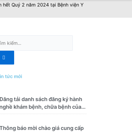
n hết Quý 2 năm 2024 tại Bệnh viện Y
m
ếm
in tức mới
Đăng tải danh sách đăng ký hành
nghề khám bệnh, chữa bệnh của
Bệnh viện Y học cổ truyền và
Phục hồi chức năng Quy Nhơn
Thông báo mời chào giá cung cấp
(22/6/2026)