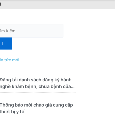
)
m
ếm
in tức mới
Đăng tải danh sách đăng ký hành
nghề khám bệnh, chữa bệnh của
Bệnh viện Y học cổ truyền và
Phục hồi chức năng Quy Nhơn
Thông báo mời chào giá cung cấp
(22/6/2026)
thiết bị y tế