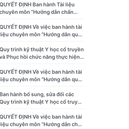
theo)
QUYẾT ĐỊNH Ban hành Tài liệu
chuyên môn “Hướng dẫn chẩn
đoán và điều trị các bệnh thường
gặp tại Bệnh viện Y học cổ truyền
QUYẾT ĐỊNH Về việc ban hành tài
và Phục hồi chức năng Quy Nhơn”
liệu chuyên môn “Hướng dẫn quy
trình kỹ thuật về chẩn đoán hình
ảnh thuộc chương Điện quang”
Quy trình kỹ thuật Y học cổ truyền
và Phục hồi chức năng thực hiện
tại Bệnh viện
QUYẾT ĐỊNH Về việc ban hành tài
liệu chuyên môn “Hướng dẫn quy
trình kỹ thuật chuyên ngành y học
cổ truyền”
Ban hành bổ sung, sửa đổi các
Quy trình kỹ thuật Y học cổ truyền
và Phục hồi chức năng thực hiện
tại Bệnh viện
QUYẾT ĐỊNH Về việc ban hành tài
liệu chuyên môn “Hướng dẫn chẩn