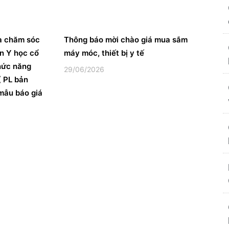
à chăm sóc
Thông báo mời chào giá mua sắm
ện Y học cổ
máy móc, thiết bị y tế
hức năng
29/06/2026
 PL bản
mẫu báo giá