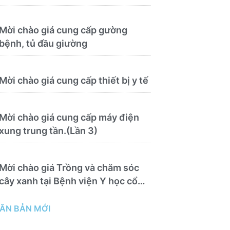
Mời chào giá cung cấp gường
bệnh, tủ đầu giường
Mời chào giá cung cấp thiết bị y tế
Mời chào giá cung cấp máy điện
xung trung tần.(Lần 3)
Mời chào giá Trồng và chăm sóc
cây xanh tại Bệnh viện Y học cổ
truyền và Phục hồi chức năng Quy
Nhơn năm 2026 ( PL bản Danh
ĂN BẢN MỚI
mục hàng hóa, mẫu báo giá kèm