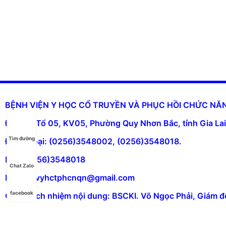
BỆNH VIỆN Y HỌC CỔ TRUYỀN VÀ PHỤC HỒI CHỨC N
Địa chỉ: Tổ 05, KV05, Phường Quy Nhơn Bắc, tỉnh Gia Lai
Tìm đường
Điện thoại: (0256)3548002, (0256)3548018.
Fax: (0256)3548018
Chat Zalo
Email: bvyhctphcnqn@gmail.com
facebook
Chịu trách nhiệm nội dung: BSCKI. Võ Ngọc Phải, Giám đ