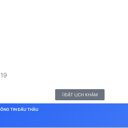
 19
ĐẶT LỊCH KHÁM
ÔNG TIN ĐẤU THẦU