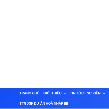
Nhảy
tới
nội
dung
TRANG CHỦ
GIỚI THIỆU
TIN TỨC – SỰ KIỆN
TTGDSK DỰ ÁN HOÀ NHẬP IIB