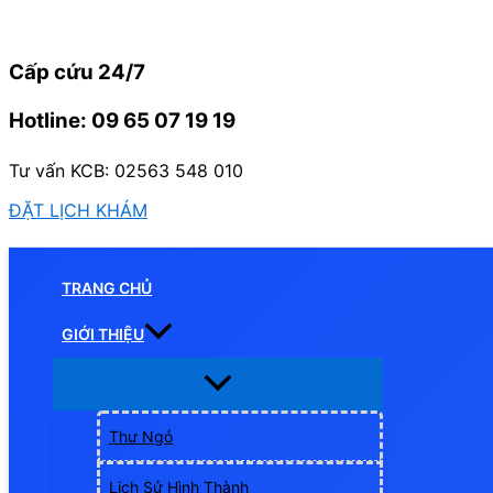
Nhảy
tới
Cấp cứu 24/7
nội
dung
Hotline: 09 65 07 19 19
Tư vấn KCB: 02563 548 010
ĐẶT LỊCH KHÁM
TRANG CHỦ
GIỚI THIỆU
Thư Ngỏ
Lịch Sử Hình Thành