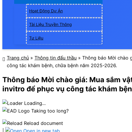
Hoạt Động Dự Án
Tài Liệu Truyền Thông
Tư Liệu
Trang chủ
»
Thông tin đấu thầu
»
Thông báo Mời chào gi
công tác khám bệnh, chữa bệnh năm 2025-2026.
Thông báo Mời chào giá: Mua sắm vật 
invitro để phục vụ công tác khám b
Loading...
Taking too long?
Reload document
|
Open in new tab