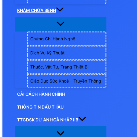
KHÁM CHỮA BỆNH
Chứng Chỉ Hành Nghề
Dịch Vụ Kỹ Thuật
Thuốc, Vật Tư, Trang Thiết Bị
Giáo Dục Sức Khoẻ – Truyền Thông
CẢI CÁCH HÀNH CHÍNH
THÔNG TIN ĐẤU THẦU
TTGDSK DỰ ÁN HOÀ NHẬP IIB