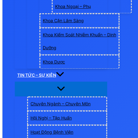
Khoa Ngoại – Phụ
Khoa Cận Lâm Sàng
Khoa Kiểm Soát Nhiễm Khuẩn – Dinh
Dưỡng
Khoa Dược
TIN TỨC – SỰ KIỆN
Chuyên Ngành – Chuyên Môn
Hội Nghị – Tập Huấn
Hoạt Động Bệnh Viện