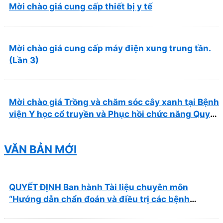
Mời chào giá cung cấp thiết bị y tế
Mời chào giá cung cấp máy điện xung trung tần.
(Lần 3)
Mời chào giá Trồng và chăm sóc cây xanh tại Bệnh
viện Y học cổ truyền và Phục hồi chức năng Quy
Nhơn năm 2026 ( PL bản Danh mục hàng hóa,
mẫu báo giá kèm theo)
VĂN BẢN MỚI
QUYẾT ĐỊNH Ban hành Tài liệu chuyên môn
“Hướng dẫn chẩn đoán và điều trị các bệnh
thường gặp tại Bệnh viện Y học cổ truyền và Phục
hồi chức năng Quy Nhơn”