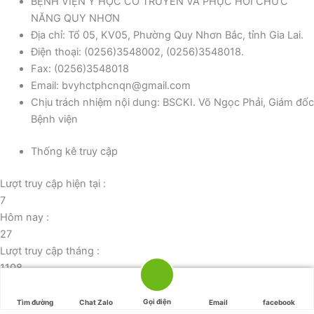
BỆNH VIỆN Y HỌC CỔ TRUYỀN VÀ PHỤC HỒI CHỨC
NĂNG QUY NHƠN
Địa chỉ: Tổ 05, KV05, Phường Quy Nhơn Bắc, tỉnh Gia Lai.
Điện thoại: (0256)3548002, (0256)3548018.
Fax: (0256)3548018
Email: bvyhctphcnqn@gmail.com
Chịu trách nhiệm nội dung: BSCKI. Võ Ngọc Phải, Giám đốc
Bệnh viện
Thống kê truy cập
Lượt truy cập hiện tại :
7
Hôm nay :
27
Lượt truy cập tháng :
1108
Tổng lượt truy cập:
43004
Gọi điện
Tìm đường
Chat Zalo
Email
facebook