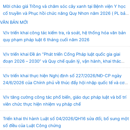
Mời chào giá Trồng và chăm sóc cây xanh tại Bệnh viện Y học
cổ truyền và Phục hồi chức năng Quy Nhơn năm 2026 ( PL bản
Danh mục hàng hóa, mẫu báo giá kèm theo)
VĂN BẢN MỚI
V/v triển khai công tác kiểm tra, rà soát, hệ thống hóa văn bản
quy phạm pháp luật 6 tháng cuối năm 2026
V/v triển khai Đề án “Phát triển Cổng Pháp luật quốc gia giai
đoạn 2026 – 2030” và Quy chế quản lý, vận hành, khai thác
Cổng Pháp luật quốc gia
V/v triển khai thực hiện Nghị định số 227/2026/NĐ-CP ngày
24/6/2026 của Chính phủ về thúc đẩy hội nhập quốc tế và cơ
chế đặc thù trong lĩnh vực y tế
V/v tăng cường công tác phổ biến, giáo dục pháp luật và bố trí
viên chức thực hiện nhiệm vụ pháp chế
Triển khai thi hành Luật số 04/2026/QH16 sửa đổi, bổ sung một
số điều của Luật Công chứng