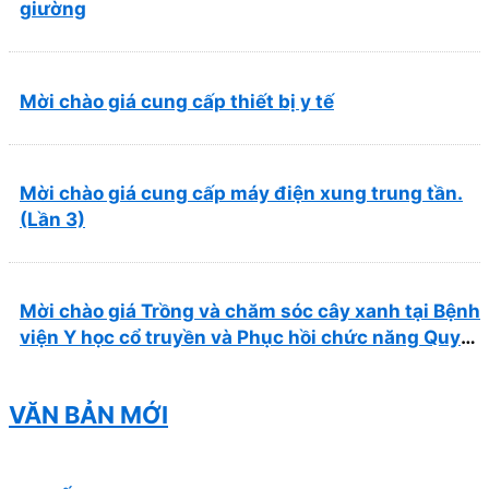
giường
Mời chào giá cung cấp thiết bị y tế
Mời chào giá cung cấp máy điện xung trung tần.
(Lần 3)
Mời chào giá Trồng và chăm sóc cây xanh tại Bệnh
viện Y học cổ truyền và Phục hồi chức năng Quy
Nhơn năm 2026 ( PL bản Danh mục hàng hóa,
mẫu báo giá kèm theo)
VĂN BẢN MỚI