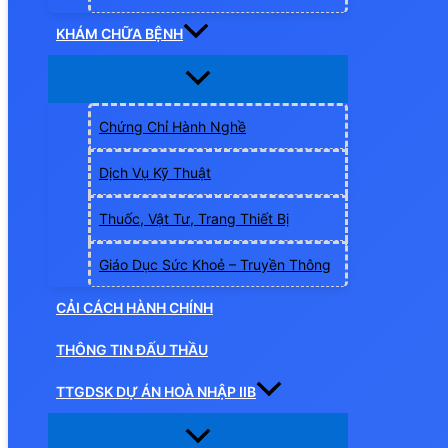
KHÁM CHỮA BỆNH
Chứng Chỉ Hành Nghề
Dịch Vụ Kỹ Thuật
Thuốc, Vật Tư, Trang Thiết Bị
Giáo Dục Sức Khoẻ – Truyền Thông
CẢI CÁCH HÀNH CHÍNH
THÔNG TIN ĐẤU THẦU
TTGDSK DỰ ÁN HOÀ NHẬP IIB