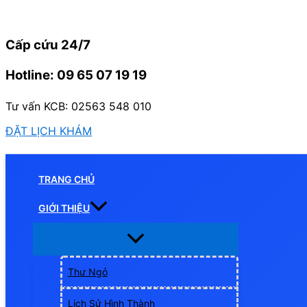
Nhảy
tới
Cấp cứu 24/7
nội
dung
Hotline: 09 65 07 19 19
Tư vấn KCB: 02563 548 010
ĐẶT LỊCH KHÁM
TRANG CHỦ
GIỚI THIỆU
Thư Ngỏ
Lịch Sử Hình Thành