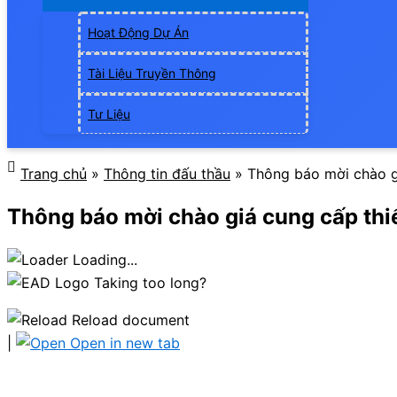
Hoạt Động Dự Án
Tài Liệu Truyền Thông
Tư Liệu
Trang chủ
»
Thông tin đấu thầu
»
Thông báo mời chào gi
Thông báo mời chào giá cung cấp thiết
Loading...
Taking too long?
Reload document
|
Open in new tab