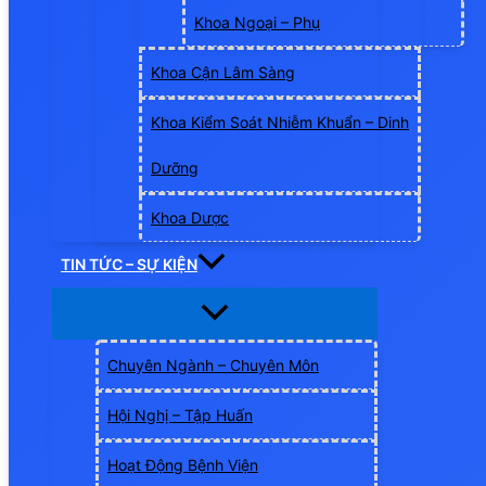
Khoa Ngoại – Phụ
Khoa Cận Lâm Sàng
Khoa Kiểm Soát Nhiễm Khuẩn – Dinh
Dưỡng
Khoa Dược
TIN TỨC – SỰ KIỆN
Chuyên Ngành – Chuyên Môn
Hội Nghị – Tập Huấn
Hoạt Động Bệnh Viện