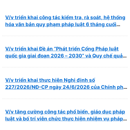
V/v triển khai công tác kiểm tra, rà soát, hệ thống
hóa văn bản quy phạm pháp luật 6 tháng cuối
năm 2026
V/v triển khai Đề án “Phát triển Cổng Pháp luật
quốc gia giai đoạn 2026 – 2030” và Quy chế quản
lý, vận hành, khai thác Cổng Pháp luật quốc gia
V/v triển khai thực hiện Nghị định số
227/2026/NĐ-CP ngày 24/6/2026 của Chính phủ
về thúc đẩy hội nhập quốc tế và cơ chế đặc thù
trong lĩnh vực y tế
V/v tăng cường công tác phổ biến, giáo dục pháp
luật và bố trí viên chức thực hiện nhiệm vụ pháp
chế