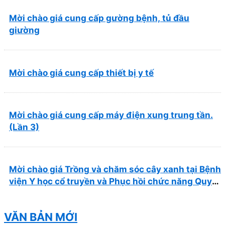
Mời chào giá cung cấp gường bệnh, tủ đầu
giường
Mời chào giá cung cấp thiết bị y tế
Mời chào giá cung cấp máy điện xung trung tần.
(Lần 3)
Mời chào giá Trồng và chăm sóc cây xanh tại Bệnh
viện Y học cổ truyền và Phục hồi chức năng Quy
Nhơn năm 2026 ( PL bản Danh mục hàng hóa,
mẫu báo giá kèm theo)
VĂN BẢN MỚI