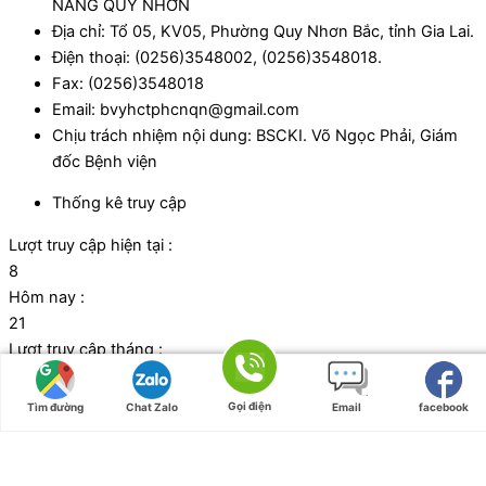
NĂNG QUY NHƠN
Địa chỉ: Tổ 05, KV05, Phường Quy Nhơn Bắc, tỉnh Gia Lai.
Điện thoại: (0256)3548002, (0256)3548018.
Fax: (0256)3548018
Email: bvyhctphcnqn@gmail.com
Chịu trách nhiệm nội dung: BSCKI. Võ Ngọc Phải, Giám
đốc Bệnh viện
Thống kê truy cập
Lượt truy cập hiện tại :
8
Hôm nay :
21
Lượt truy cập tháng :
1071
Tổng lượt truy cập:
Gọi điện
Tìm đường
Chat Zalo
Email
facebook
43031
Đã kết nối EMC