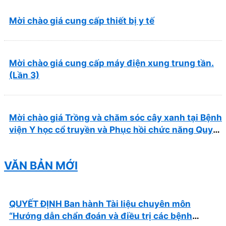
Mời chào giá cung cấp thiết bị y tế
Mời chào giá cung cấp máy điện xung trung tần.
(Lần 3)
Mời chào giá Trồng và chăm sóc cây xanh tại Bệnh
viện Y học cổ truyền và Phục hồi chức năng Quy
Nhơn năm 2026 ( PL bản Danh mục hàng hóa,
mẫu báo giá kèm theo)
VĂN BẢN MỚI
QUYẾT ĐỊNH Ban hành Tài liệu chuyên môn
“Hướng dẫn chẩn đoán và điều trị các bệnh