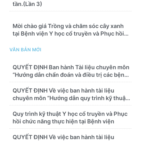
tần.(Lần 3)
Mời chào giá Trồng và chăm sóc cây xanh
tại Bệnh viện Y học cổ truyền và Phục hồi
chức năng Quy Nhơn năm 2026 ( PL bản
Danh mục hàng hóa, mẫu báo giá kèm theo)
VĂN BẢN MỚI
QUYẾT ĐỊNH Ban hành Tài liệu chuyên môn
“Hướng dẫn chẩn đoán và điều trị các bệnh
thường gặp tại Bệnh viện Y học cổ truyền và
Phục hồi chức năng Quy Nhơn”
QUYẾT ĐỊNH Về việc ban hành tài liệu
chuyên môn “Hướng dẫn quy trình kỹ thuật
về chẩn đoán hình ảnh thuộc chương Điện
quang”
Quy trình kỹ thuật Y học cổ truyền và Phục
hồi chức năng thực hiện tại Bệnh viện
QUYẾT ĐỊNH Về việc ban hành tài liệu