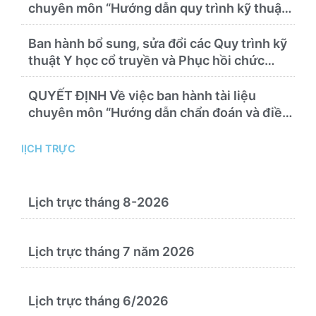
chuyên môn “Hướng dẫn quy trình kỹ thuật
chuyên ngành y học cổ truyền”
Ban hành bổ sung, sửa đổi các Quy trình kỹ
thuật Y học cổ truyền và Phục hồi chức
năng thực hiện tại Bệnh viện
QUYẾT ĐỊNH Về việc ban hành tài liệu
chuyên môn “Hướng dẫn chẩn đoán và điều
trị bệnh theo y học cổ truyền, kết hợp y học
cổ truyền với y học hiện đại”
lỊCH TRỰC
Lịch trực tháng 8-2026
Lịch trực tháng 7 năm 2026
Lịch trực tháng 6/2026