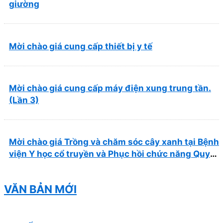
giường
Mời chào giá cung cấp thiết bị y tế
Mời chào giá cung cấp máy điện xung trung tần.
(Lần 3)
Mời chào giá Trồng và chăm sóc cây xanh tại Bệnh
viện Y học cổ truyền và Phục hồi chức năng Quy
Nhơn năm 2026 ( PL bản Danh mục hàng hóa,
mẫu báo giá kèm theo)
VĂN BẢN MỚI