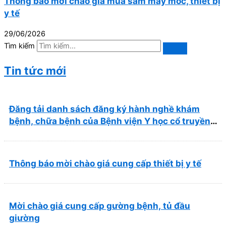
Thông báo mời chào giá mua sắm máy móc, thiết bị
y tế
29/06/2026
Tìm kiếm
Tin tức mới
Đăng tải danh sách đăng ký hành nghề khám
bệnh, chữa bệnh của Bệnh viện Y học cổ truyền
và Phục hồi chức năng Quy Nhơn (22/6/2026)
Thông báo mời chào giá cung cấp thiết bị y tế
Mời chào giá cung cấp gường bệnh, tủ đầu
giường