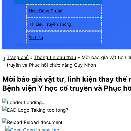
Hoạt Động Dự Án
Tài Liệu Truyền Thông
Tư Liệu
Trang chủ
»
Thông tin đấu thầu
»
Mời báo giá vật tư, l
truyền và Phục hồi chức năng Quy Nhơn
Mời báo giá vật tư, linh kiện thay t
Bệnh viện Y học cổ truyền và Phục h
Loading...
Taking too long?
Reload document
|
Open in new tab