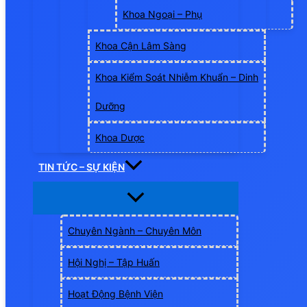
Khoa Ngoại – Phụ
Khoa Cận Lâm Sàng
Khoa Kiểm Soát Nhiễm Khuẩn – Dinh
Dưỡng
Khoa Dược
TIN TỨC – SỰ KIỆN
Chuyên Ngành – Chuyên Môn
Hội Nghị – Tập Huấn
Hoạt Động Bệnh Viện