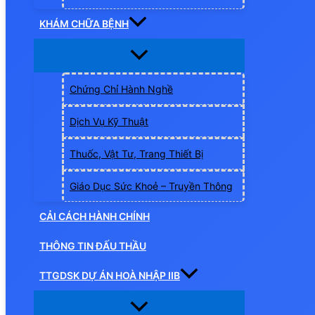
KHÁM CHỮA BỆNH
Chứng Chỉ Hành Nghề
Dịch Vụ Kỹ Thuật
Thuốc, Vật Tư, Trang Thiết Bị
Giáo Dục Sức Khoẻ – Truyền Thông
CẢI CÁCH HÀNH CHÍNH
THÔNG TIN ĐẤU THẦU
TTGDSK DỰ ÁN HOÀ NHẬP IIB