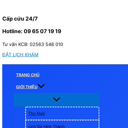
Nhảy
tới
Cấp cứu 24/7
nội
dung
Hotline: 09 65 07 19 19
Tư vấn KCB: 02563 548 010
ĐẶT LỊCH KHÁM
TRANG CHỦ
GIỚI THIỆU
Thư Ngỏ
Lịch Sử Hình Thành