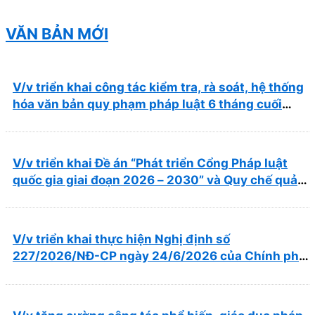
Nhơn năm 2026 ( PL bản Danh mục hàng hóa,
mẫu báo giá kèm theo)
VĂN BẢN MỚI
V/v triển khai công tác kiểm tra, rà soát, hệ thống
hóa văn bản quy phạm pháp luật 6 tháng cuối
năm 2026
V/v triển khai Đề án “Phát triển Cổng Pháp luật
quốc gia giai đoạn 2026 – 2030” và Quy chế quản
lý, vận hành, khai thác Cổng Pháp luật quốc gia
V/v triển khai thực hiện Nghị định số
227/2026/NĐ-CP ngày 24/6/2026 của Chính phủ
về thúc đẩy hội nhập quốc tế và cơ chế đặc thù
trong lĩnh vực y tế