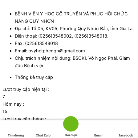
BỆNH VIỆN Y HỌC CỔ TRUYỀN VÀ PHỤC HỒI CHỨC
NĂNG QUY NHƠN
Địa chỉ: Tổ 05, KV05, Phường Quy Nhơn Bắc, tỉnh Gia Lai.
Điện thoại: (0256)3548002, (0256)3548018.
Fax: (0256)3548018
Email: bvyhctphcnqn@gmail.com
Chịu trách nhiệm nội dung: BSCKI. Võ Ngọc Phải, Giám
đốc Bệnh viện
Thống kê truy cập
Lượt truy cập hiện tại :
7
Hôm nay :
15
Lượt truy cập tháng :
1065
Tổng lượt truy cập:
Gọi điện
Tìm đường
Chat Zalo
Email
facebook