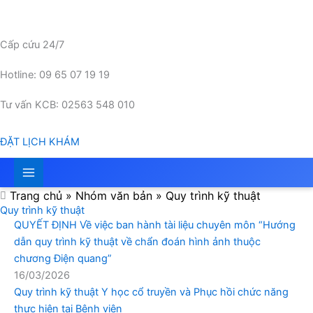
Nhảy
tới
nội
Cấp cứu 24/7
dung
Hotline: 09 65 07 19 19
Tư vấn KCB: 02563 548 010
ĐẶT LỊCH KHÁM
Trang chủ
»
Nhóm văn bản
»
Quy trình kỹ thuật
Quy trình kỹ thuật
QUYẾT ĐỊNH Về việc ban hành tài liệu chuyên môn “Hướng
dẫn quy trình kỹ thuật về chẩn đoán hình ảnh thuộc
chương Điện quang”
16/03/2026
Quy trình kỹ thuật Y học cổ truyền và Phục hồi chức năng
thực hiện tại Bệnh viện