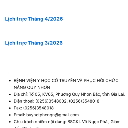
Lịch trực Tháng 4/2026
Lịch trực Tháng 3/2026
BỆNH VIỆN Y HỌC CỔ TRUYỀN VÀ PHỤC HỒI CHỨC
NĂNG QUY NHƠN
Địa chỉ: Tổ 05, KV05, Phường Quy Nhơn Bắc, tỉnh Gia Lai.
Điện thoại: (0256)3548002, (0256)3548018.
Fax: (0256)3548018
Email: bvyhctphcnqn@gmail.com
Chịu trách nhiệm nội dung: BSCKI. Võ Ngọc Phải, Giám