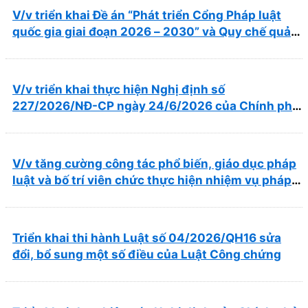
V/v triển khai Đề án “Phát triển Cổng Pháp luật
quốc gia giai đoạn 2026 – 2030” và Quy chế quản
lý, vận hành, khai thác Cổng Pháp luật quốc gia
V/v triển khai thực hiện Nghị định số
227/2026/NĐ-CP ngày 24/6/2026 của Chính phủ
về thúc đẩy hội nhập quốc tế và cơ chế đặc thù
trong lĩnh vực y tế
V/v tăng cường công tác phổ biến, giáo dục pháp
luật và bố trí viên chức thực hiện nhiệm vụ pháp
chế
Triển khai thi hành Luật số 04/2026/QH16 sửa
đổi, bổ sung một số điều của Luật Công chứng