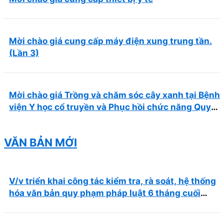
Mời chào giá cung cấp máy điện xung trung tần.
(Lần 3)
Mời chào giá Trồng và chăm sóc cây xanh tại Bệnh
viện Y học cổ truyền và Phục hồi chức năng Quy
Nhơn năm 2026 ( PL bản Danh mục hàng hóa,
mẫu báo giá kèm theo)
VĂN BẢN MỚI
V/v triển khai công tác kiểm tra, rà soát, hệ thống
hóa văn bản quy phạm pháp luật 6 tháng cuối
năm 2026