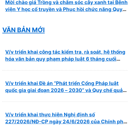
Mời chào giá Trồng và chăm sóc cây xanh tại Bệnh
viện Y học cổ truyền và Phục hồi chức năng Quy
Nhơn năm 2026 ( PL bản Danh mục hàng hóa,
mẫu báo giá kèm theo)
VĂN BẢN MỚI
V/v triển khai công tác kiểm tra, rà soát, hệ thống
hóa văn bản quy phạm pháp luật 6 tháng cuối
năm 2026
V/v triển khai Đề án “Phát triển Cổng Pháp luật
quốc gia giai đoạn 2026 – 2030” và Quy chế quản
lý, vận hành, khai thác Cổng Pháp luật quốc gia
V/v triển khai thực hiện Nghị định số
227/2026/NĐ-CP ngày 24/6/2026 của Chính phủ
về thúc đẩy hội nhập quốc tế và cơ chế đặc thù