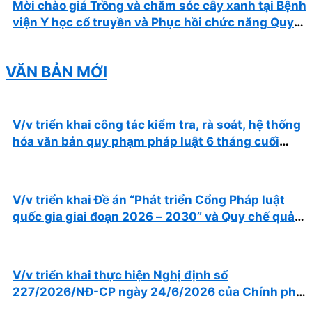
Mời chào giá Trồng và chăm sóc cây xanh tại Bệnh
viện Y học cổ truyền và Phục hồi chức năng Quy
Nhơn năm 2026 ( PL bản Danh mục hàng hóa,
mẫu báo giá kèm theo)
VĂN BẢN MỚI
V/v triển khai công tác kiểm tra, rà soát, hệ thống
hóa văn bản quy phạm pháp luật 6 tháng cuối
năm 2026
V/v triển khai Đề án “Phát triển Cổng Pháp luật
quốc gia giai đoạn 2026 – 2030” và Quy chế quản
lý, vận hành, khai thác Cổng Pháp luật quốc gia
V/v triển khai thực hiện Nghị định số
227/2026/NĐ-CP ngày 24/6/2026 của Chính phủ
về thúc đẩy hội nhập quốc tế và cơ chế đặc thù