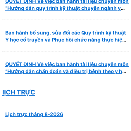
QUYẾT ĐỊNH Về việc ban hành tài liệu chuyên môn
“Hướng dẫn quy trình kỹ thuật chuyên ngành y
học cổ truyền”
Ban hành bổ sung, sửa đổi các Quy trình kỹ thuật
Y học cổ truyền và Phục hồi chức năng thực hiện
tại Bệnh viện
QUYẾT ĐỊNH Về việc ban hành tài liệu chuyên môn
“Hướng dẫn chẩn đoán và điều trị bệnh theo y học
cổ truyền, kết hợp y học cổ truyền với y học hiện
đại”
lỊCH TRỰC
Lịch trực tháng 8-2026