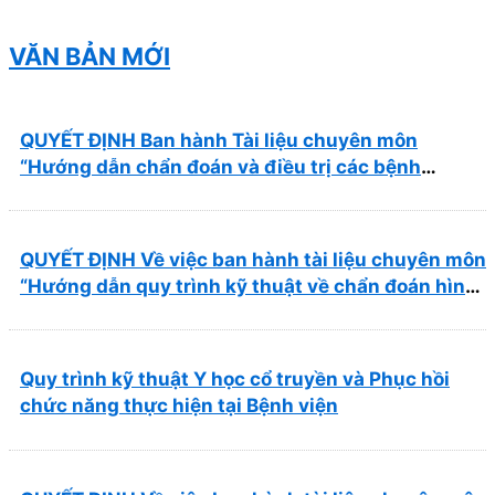
Nhơn năm 2026 ( PL bản Danh mục hàng hóa,
mẫu báo giá kèm theo)
VĂN BẢN MỚI
QUYẾT ĐỊNH Ban hành Tài liệu chuyên môn
“Hướng dẫn chẩn đoán và điều trị các bệnh
thường gặp tại Bệnh viện Y học cổ truyền và Phục
hồi chức năng Quy Nhơn”
QUYẾT ĐỊNH Về việc ban hành tài liệu chuyên môn
“Hướng dẫn quy trình kỹ thuật về chẩn đoán hình
ảnh thuộc chương Điện quang”
Quy trình kỹ thuật Y học cổ truyền và Phục hồi
chức năng thực hiện tại Bệnh viện