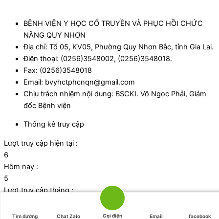
BỆNH VIỆN Y HỌC CỔ TRUYỀN VÀ PHỤC HỒI CHỨC
NĂNG QUY NHƠN
Địa chỉ: Tổ 05, KV05, Phường Quy Nhơn Bắc, tỉnh Gia Lai.
Điện thoại: (0256)3548002, (0256)3548018.
Fax: (0256)3548018
Email: bvyhctphcnqn@gmail.com
Chịu trách nhiệm nội dung: BSCKI. Võ Ngọc Phải, Giám
đốc Bệnh viện
Thống kê truy cập
Lượt truy cập hiện tại :
6
Hôm nay :
5
Lượt truy cập tháng :
1053
Tổng lượt truy cập:
Gọi điện
Tìm đường
Chat Zalo
Email
facebook