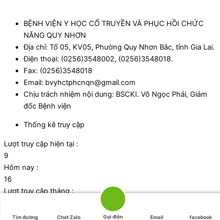
BỆNH VIỆN Y HỌC CỔ TRUYỀN VÀ PHỤC HỒI CHỨC
NĂNG QUY NHƠN
Địa chỉ: Tổ 05, KV05, Phường Quy Nhơn Bắc, tỉnh Gia Lai.
Điện thoại: (0256)3548002, (0256)3548018.
Fax: (0256)3548018
Email: bvyhctphcnqn@gmail.com
Chịu trách nhiệm nội dung: BSCKI. Võ Ngọc Phải, Giám
đốc Bệnh viện
Thống kê truy cập
Lượt truy cập hiện tại :
9
Hôm nay :
16
Lượt truy cập tháng :
1095
Tổng lượt truy cập:
Gọi điện
Tìm đường
Chat Zalo
Email
facebook