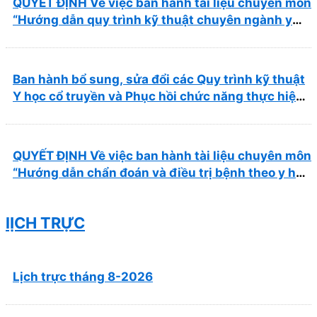
QUYẾT ĐỊNH Về việc ban hành tài liệu chuyên môn
“Hướng dẫn quy trình kỹ thuật chuyên ngành y
học cổ truyền”
Ban hành bổ sung, sửa đổi các Quy trình kỹ thuật
Y học cổ truyền và Phục hồi chức năng thực hiện
tại Bệnh viện
QUYẾT ĐỊNH Về việc ban hành tài liệu chuyên môn
“Hướng dẫn chẩn đoán và điều trị bệnh theo y học
cổ truyền, kết hợp y học cổ truyền với y học hiện
đại”
lỊCH TRỰC
Lịch trực tháng 8-2026