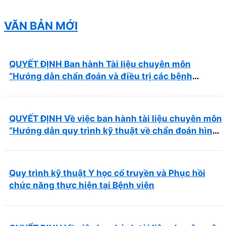
Nhơn năm 2026 ( PL bản Danh mục hàng hóa,
mẫu báo giá kèm theo)
VĂN BẢN MỚI
QUYẾT ĐỊNH Ban hành Tài liệu chuyên môn
“Hướng dẫn chẩn đoán và điều trị các bệnh
thường gặp tại Bệnh viện Y học cổ truyền và Phục
hồi chức năng Quy Nhơn”
QUYẾT ĐỊNH Về việc ban hành tài liệu chuyên môn
“Hướng dẫn quy trình kỹ thuật về chẩn đoán hình
ảnh thuộc chương Điện quang”
Quy trình kỹ thuật Y học cổ truyền và Phục hồi
chức năng thực hiện tại Bệnh viện