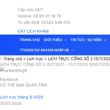
Nhảy
tới
Cấp cứu 24/7
nội
Hotline: 09 65 07 19 19
dung
Tư vấn KCB: 02563 548 010
ĐẶT LỊCH KHÁM
TRANG CHỦ
GIỚI THIỆU
TIN TỨC – SỰ KIỆN
TTGDSK DỰ ÁN HOÀ NHẬP IIB
Trang chủ
»
Lịch trực
»
LỊCH TRỰC CỔNG SỐ 2 (5/7/2021 
LỊCH TRỰC CỔNG SỐ 2 (5/7/2021 – 11/7/2021) (01/07/202
Facebook
CÓ THỂ BẠN QUAN TÂM
Lịch trực tháng 8-2026
31/07/2026