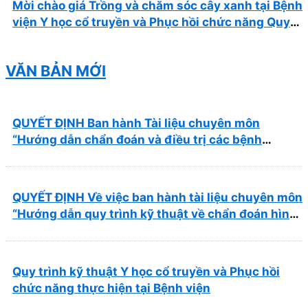
Mời chào giá Trồng và chăm sóc cây xanh tại Bệnh
viện Y học cổ truyền và Phục hồi chức năng Quy
Nhơn năm 2026 ( PL bản Danh mục hàng hóa,
mẫu báo giá kèm theo)
VĂN BẢN MỚI
QUYẾT ĐỊNH Ban hành Tài liệu chuyên môn
“Hướng dẫn chẩn đoán và điều trị các bệnh
thường gặp tại Bệnh viện Y học cổ truyền và Phục
hồi chức năng Quy Nhơn”
QUYẾT ĐỊNH Về việc ban hành tài liệu chuyên môn
“Hướng dẫn quy trình kỹ thuật về chẩn đoán hình
ảnh thuộc chương Điện quang”
Quy trình kỹ thuật Y học cổ truyền và Phục hồi
chức năng thực hiện tại Bệnh viện