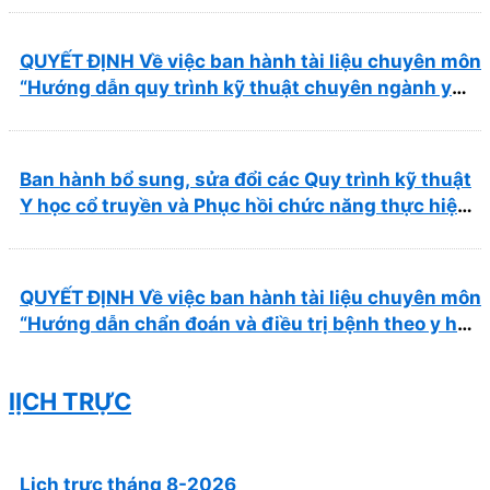
QUYẾT ĐỊNH Về việc ban hành tài liệu chuyên môn
“Hướng dẫn quy trình kỹ thuật chuyên ngành y
học cổ truyền”
Ban hành bổ sung, sửa đổi các Quy trình kỹ thuật
Y học cổ truyền và Phục hồi chức năng thực hiện
tại Bệnh viện
QUYẾT ĐỊNH Về việc ban hành tài liệu chuyên môn
“Hướng dẫn chẩn đoán và điều trị bệnh theo y học
cổ truyền, kết hợp y học cổ truyền với y học hiện
đại”
lỊCH TRỰC
Lịch trực tháng 8-2026