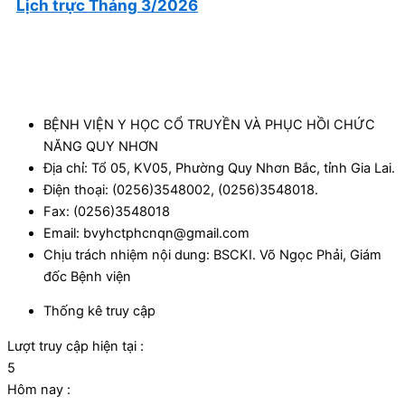
Lịch trực Tháng 3/2026
BỆNH VIỆN Y HỌC CỔ TRUYỀN VÀ PHỤC HỒI CHỨC
NĂNG QUY NHƠN
Địa chỉ: Tổ 05, KV05, Phường Quy Nhơn Bắc, tỉnh Gia Lai.
Điện thoại: (0256)3548002, (0256)3548018.
Fax: (0256)3548018
Email: bvyhctphcnqn@gmail.com
Chịu trách nhiệm nội dung: BSCKI. Võ Ngọc Phải, Giám
đốc Bệnh viện
Thống kê truy cập
Lượt truy cập hiện tại :
5
Hôm nay :