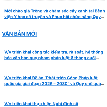
Mời chào giá Trồng và chăm sóc cây xanh tại Bệnh
viện Y học cổ truyền và Phục hồi chức năng Quy
Nhơn năm 2026 ( PL bản Danh mục hàng hóa,
mẫu báo giá kèm theo)
VĂN BẢN MỚI
V/v triển khai công tác kiểm tra, rà soát, hệ thống
hóa văn bản quy phạm pháp luật 6 tháng cuối
năm 2026
V/v triển khai Đề án “Phát triển Cổng Pháp luật
quốc gia giai đoạn 2026 – 2030” và Quy chế quản
lý, vận hành, khai thác Cổng Pháp luật quốc gia
V/v triển khai thực hiện Nghị định số