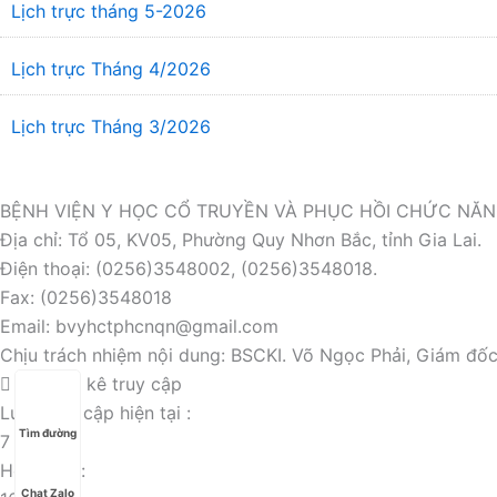
Lịch trực tháng 5-2026
Lịch trực Tháng 4/2026
Lịch trực Tháng 3/2026
BỆNH VIỆN Y HỌC CỔ TRUYỀN VÀ PHỤC HỒI CHỨC NĂ
Địa chỉ: Tổ 05, KV05, Phường Quy Nhơn Bắc, tỉnh Gia Lai.
Điện thoại: (0256)3548002, (0256)3548018.
Fax: (0256)3548018
Email: bvyhctphcnqn@gmail.com
Chịu trách nhiệm nội dung: BSCKI. Võ Ngọc Phải, Giám đốc
Thống kê truy cập
Lượt truy cập hiện tại :
Tìm đường
7
Hôm nay :
Chat Zalo