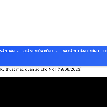
VĂN BẢN
KHÁM CHỮA BỆNH
CẢI CÁCH HÀNH CHÍNH
TH
 Ky thuat mac quan ao cho NKT (19/06/2023)