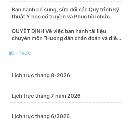
chuyên ngành y học cổ truyền”
Ban hành bổ sung, sửa đổi các Quy trình kỹ
thuật Y học cổ truyền và Phục hồi chức
năng thực hiện tại Bệnh viện
QUYẾT ĐỊNH Về việc ban hành tài liệu
chuyên môn “Hướng dẫn chẩn đoán và điều
trị bệnh theo y học cổ truyền, kết hợp y học
cổ truyền với y học hiện đại”
lỊCH TRỰC
Lịch trực tháng 8-2026
Lịch trực tháng 7 năm 2026
Lịch trực tháng 6/2026