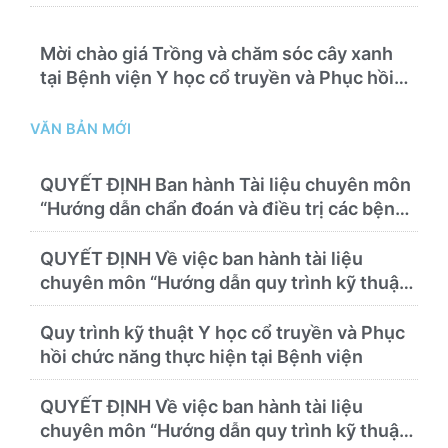
Mời chào giá Trồng và chăm sóc cây xanh
tại Bệnh viện Y học cổ truyền và Phục hồi
chức năng Quy Nhơn năm 2026 ( PL bản
Danh mục hàng hóa, mẫu báo giá kèm theo)
VĂN BẢN MỚI
QUYẾT ĐỊNH Ban hành Tài liệu chuyên môn
“Hướng dẫn chẩn đoán và điều trị các bệnh
thường gặp tại Bệnh viện Y học cổ truyền và
Phục hồi chức năng Quy Nhơn”
QUYẾT ĐỊNH Về việc ban hành tài liệu
chuyên môn “Hướng dẫn quy trình kỹ thuật
về chẩn đoán hình ảnh thuộc chương Điện
quang”
Quy trình kỹ thuật Y học cổ truyền và Phục
hồi chức năng thực hiện tại Bệnh viện
QUYẾT ĐỊNH Về việc ban hành tài liệu
chuyên môn “Hướng dẫn quy trình kỹ thuật