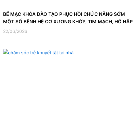
BẾ MẠC KHÓA ĐÀO TẠO PHỤC HỒI CHỨC NĂNG SỚM
MỘT SỐ BỆNH HỆ CƠ XƯƠNG KHỚP, TIM MẠCH, HÔ HẤP
22/06/2026