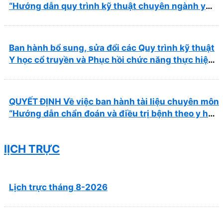
“Hướng dẫn quy trình kỹ thuật chuyên ngành y
học cổ truyền”
Ban hành bổ sung, sửa đổi các Quy trình kỹ thuật
Y học cổ truyền và Phục hồi chức năng thực hiện
tại Bệnh viện
QUYẾT ĐỊNH Về việc ban hành tài liệu chuyên môn
“Hướng dẫn chẩn đoán và điều trị bệnh theo y học
cổ truyền, kết hợp y học cổ truyền với y học hiện
đại”
lỊCH TRỰC
Lịch trực tháng 8-2026