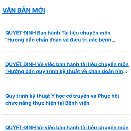
mẫu báo giá kèm theo)
VĂN BẢN MỚI
QUYẾT ĐỊNH Ban hành Tài liệu chuyên môn
“Hướng dẫn chẩn đoán và điều trị các bệnh
thường gặp tại Bệnh viện Y học cổ truyền và Phục
hồi chức năng Quy Nhơn”
QUYẾT ĐỊNH Về việc ban hành tài liệu chuyên môn
“Hướng dẫn quy trình kỹ thuật về chẩn đoán hình
ảnh thuộc chương Điện quang”
Quy trình kỹ thuật Y học cổ truyền và Phục hồi
chức năng thực hiện tại Bệnh viện
QUYẾT ĐỊNH Về việc ban hành tài liệu chuyên môn