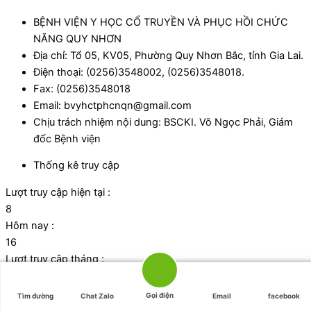
BỆNH VIỆN Y HỌC CỔ TRUYỀN VÀ PHỤC HỒI CHỨC
NĂNG QUY NHƠN
Địa chỉ: Tổ 05, KV05, Phường Quy Nhơn Bắc, tỉnh Gia Lai.
Điện thoại: (0256)3548002, (0256)3548018.
Fax: (0256)3548018
Email: bvyhctphcnqn@gmail.com
Chịu trách nhiệm nội dung: BSCKI. Võ Ngọc Phải, Giám
đốc Bệnh viện
Thống kê truy cập
Lượt truy cập hiện tại :
8
Hôm nay :
16
Lượt truy cập tháng :
1095
Tổng lượt truy cập:
Gọi điện
Tìm đường
Chat Zalo
Email
facebook
42724