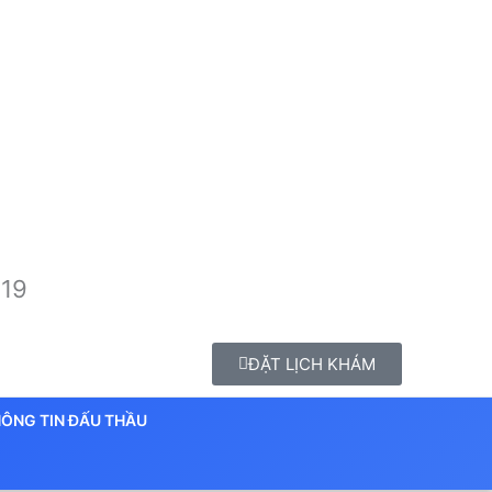
 19
ĐẶT LỊCH KHÁM
ÔNG TIN ĐẤU THẦU