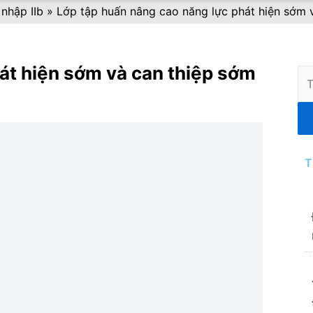
nhập IIb
»
Lớp tập huấn nâng cao năng lực phát hiện sớm 
át hiện sớm và can thiệp sớm
Tì
ki
T