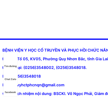
BỆNH VIỆN Y HỌC CỔ TRUYỀN VÀ PHỤC HỒI CHỨC N
Địa chỉ: Tổ 05, KV05, Phường Quy Nhơn Bắc, tỉnh Gia Lai
Tìm đường
Điện thoại: (0256)3548002, (0256)3548018.
Fax: (0256)3548018
Chat Zalo
Email: bvyhctphcnqn@gmail.com
facebook
Chịu trách nhiệm nội dung: BSCKI. Võ Ngọc Phải, Giám đ