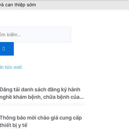
và can thiệp sớm
m
ếm
in tức mới
Đăng tải danh sách đăng ký hành
nghề khám bệnh, chữa bệnh của
Bệnh viện Y học cổ truyền và
Phục hồi chức năng Quy Nhơn
Thông báo mời chào giá cung cấp
(22/6/2026)
thiết bị y tế