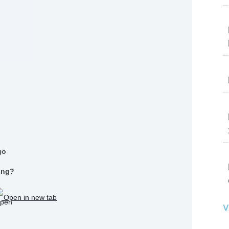
.
ong?
Open in new tab
V