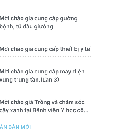
Mời chào giá cung cấp gường
bệnh, tủ đầu giường
Mời chào giá cung cấp thiết bị y tế
Mời chào giá cung cấp máy điện
xung trung tần.(Lần 3)
Mời chào giá Trồng và chăm sóc
cây xanh tại Bệnh viện Y học cổ
truyền và Phục hồi chức năng Quy
Nhơn năm 2026 ( PL bản Danh
ĂN BẢN MỚI
mục hàng hóa, mẫu báo giá kèm