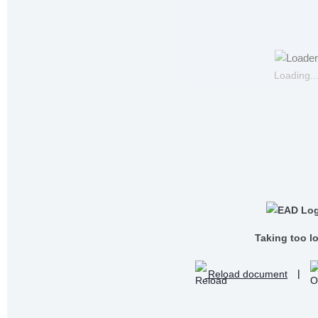
Loading..
Taking too l
Reload document
|