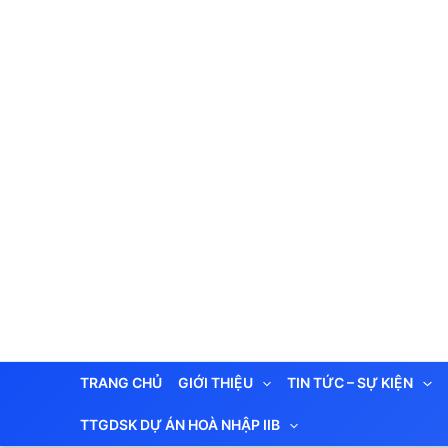
Nhảy
tới
nội
dung
TRANG CHỦ
GIỚI THIỆU
TIN TỨC – SỰ KIỆN
TTGDSK DỰ ÁN HOÀ NHẬP IIB