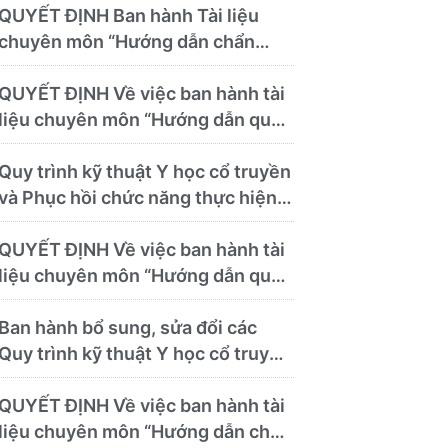
theo)
QUYẾT ĐỊNH Ban hành Tài liệu
chuyên môn “Hướng dẫn chẩn
đoán và điều trị các bệnh thường
gặp tại Bệnh viện Y học cổ truyền
QUYẾT ĐỊNH Về việc ban hành tài
và Phục hồi chức năng Quy Nhơn”
liệu chuyên môn “Hướng dẫn quy
trình kỹ thuật về chẩn đoán hình
ảnh thuộc chương Điện quang”
Quy trình kỹ thuật Y học cổ truyền
và Phục hồi chức năng thực hiện
tại Bệnh viện
QUYẾT ĐỊNH Về việc ban hành tài
liệu chuyên môn “Hướng dẫn quy
trình kỹ thuật chuyên ngành y học
cổ truyền”
Ban hành bổ sung, sửa đổi các
Quy trình kỹ thuật Y học cổ truyền
và Phục hồi chức năng thực hiện
tại Bệnh viện
QUYẾT ĐỊNH Về việc ban hành tài
liệu chuyên môn “Hướng dẫn chẩn