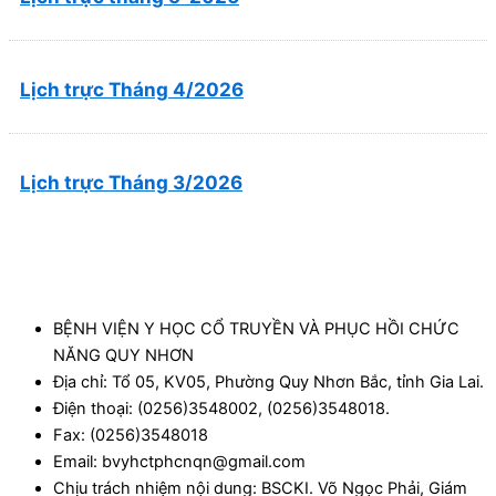
Lịch trực Tháng 4/2026
Lịch trực Tháng 3/2026
BỆNH VIỆN Y HỌC CỔ TRUYỀN VÀ PHỤC HỒI CHỨC
NĂNG QUY NHƠN
Địa chỉ: Tổ 05, KV05, Phường Quy Nhơn Bắc, tỉnh Gia Lai.
Điện thoại: (0256)3548002, (0256)3548018.
Fax: (0256)3548018
Email: bvyhctphcnqn@gmail.com
Chịu trách nhiệm nội dung: BSCKI. Võ Ngọc Phải, Giám