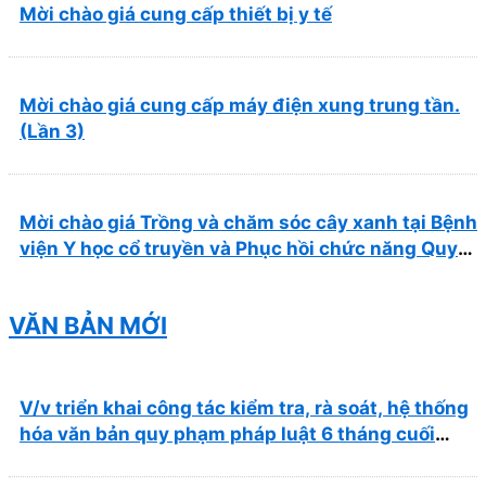
Mời chào giá cung cấp thiết bị y tế
Mời chào giá cung cấp máy điện xung trung tần.
(Lần 3)
Mời chào giá Trồng và chăm sóc cây xanh tại Bệnh
viện Y học cổ truyền và Phục hồi chức năng Quy
Nhơn năm 2026 ( PL bản Danh mục hàng hóa,
mẫu báo giá kèm theo)
VĂN BẢN MỚI
V/v triển khai công tác kiểm tra, rà soát, hệ thống
hóa văn bản quy phạm pháp luật 6 tháng cuối
năm 2026