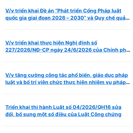
V/v triển khai Đề án “Phát triển Cổng Pháp luật
quốc gia giai đoạn 2026 – 2030” và Quy chế quản
lý, vận hành, khai thác Cổng Pháp luật quốc gia
V/v triển khai thực hiện Nghị định số
227/2026/NĐ-CP ngày 24/6/2026 của Chính phủ
về thúc đẩy hội nhập quốc tế và cơ chế đặc thù
trong lĩnh vực y tế
V/v tăng cường công tác phổ biến, giáo dục pháp
luật và bố trí viên chức thực hiện nhiệm vụ pháp
chế
Triển khai thi hành Luật số 04/2026/QH16 sửa
đổi, bổ sung một số điều của Luật Công chứng