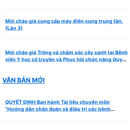
Mời chào giá cung cấp máy điện xung trung tần.
(Lần 3)
Mời chào giá Trồng và chăm sóc cây xanh tại Bệnh
viện Y học cổ truyền và Phục hồi chức năng Quy
Nhơn năm 2026 ( PL bản Danh mục hàng hóa,
mẫu báo giá kèm theo)
VĂN BẢN MỚI
QUYẾT ĐỊNH Ban hành Tài liệu chuyên môn
“Hướng dẫn chẩn đoán và điều trị các bệnh
thường gặp tại Bệnh viện Y học cổ truyền và Phục
hồi chức năng Quy Nhơn”