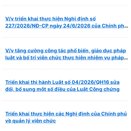
lý, vận hành, khai thác Cổng Pháp luật quốc gia
V/v triển khai thực hiện Nghị định số
227/2026/NĐ-CP ngày 24/6/2026 của Chính phủ
về thúc đẩy hội nhập quốc tế và cơ chế đặc thù
trong lĩnh vực y tế
V/v tăng cường công tác phổ biến, giáo dục pháp
luật và bố trí viên chức thực hiện nhiệm vụ pháp
chế
Triển khai thi hành Luật số 04/2026/QH16 sửa
đổi, bổ sung một số điều của Luật Công chứng
Triển khai thực hiện các Nghị định của Chính phủ
về quản lý viên chức