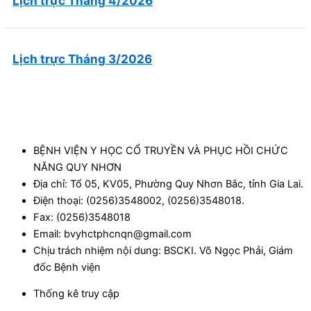
Lịch trực Tháng 4/2026
Lịch trực Tháng 3/2026
BỆNH VIỆN Y HỌC CỔ TRUYỀN VÀ PHỤC HỒI CHỨC
NĂNG QUY NHƠN
Địa chỉ: Tổ 05, KV05, Phường Quy Nhơn Bắc, tỉnh Gia Lai.
Điện thoại: (0256)3548002, (0256)3548018.
Fax: (0256)3548018
Email: bvyhctphcnqn@gmail.com
Chịu trách nhiệm nội dung: BSCKI. Võ Ngọc Phải, Giám
đốc Bệnh viện
Thống kê truy cập