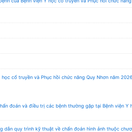
bệnh của Bệnh viện Y học cổ truyền và Phục hồi chức năn
 Y học cổ truyền và Phục hồi chức năng Quy Nhơn năm 202
n đoán và điều trị các bệnh thường gặp tại Bệnh viện Y 
 dẫn quy trình kỹ thuật về chẩn đoán hình ảnh thuộc chư