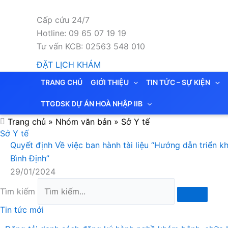
Nhảy
tới
Cấp cứu 24/7
nội
Hotline: 09 65 07 19 19
dung
Tư vấn KCB: 02563 548 010
ĐẶT LỊCH KHÁM
TRANG CHỦ
GIỚI THIỆU
TIN TỨC – SỰ KIỆN
TTGDSK DỰ ÁN HOÀ NHẬP IIB
Trang chủ
»
Nhóm văn bản
»
Sở Y tế
Sở Y tế
Quyết định Về việc ban hành tài liệu “Hướng dẫn triển k
Bình Định”
29/01/2024
Tìm kiếm
Tin tức mới