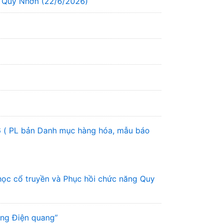
g Quy Nhơn (22/6/2026)
6 ( PL bản Danh mục hàng hóa, mẫu báo
học cổ truyền và Phục hồi chức năng Quy
ơng Điện quang”