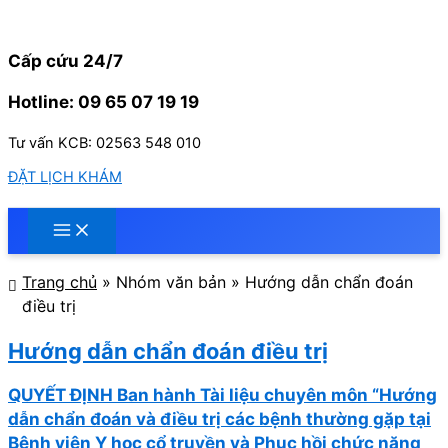
Nhảy
tới
nội
Cấp cứu 24/7
dung
Hotline: 09 65 07 19 19
Tư vấn KCB: 02563 548 010
ĐẶT LỊCH KHÁM
Trang chủ
»
Nhóm văn bản
»
Hướng dẫn chẩn đoán
điều trị
Hướng dẫn chẩn đoán điều trị
QUYẾT ĐỊNH Ban hành Tài liệu chuyên môn “Hướng
dẫn chẩn đoán và điều trị các bệnh thường gặp tại
Bệnh viện Y học cổ truyền và Phục hồi chức năng