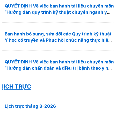
QUYẾT ĐỊNH Về việc ban hành tài liệu chuyên môn
“Hướng dẫn quy trình kỹ thuật chuyên ngành y
học cổ truyền”
Ban hành bổ sung, sửa đổi các Quy trình kỹ thuật
Y học cổ truyền và Phục hồi chức năng thực hiện
tại Bệnh viện
QUYẾT ĐỊNH Về việc ban hành tài liệu chuyên môn
“Hướng dẫn chẩn đoán và điều trị bệnh theo y học
cổ truyền, kết hợp y học cổ truyền với y học hiện
đại”
lỊCH TRỰC
Lịch trực tháng 8-2026