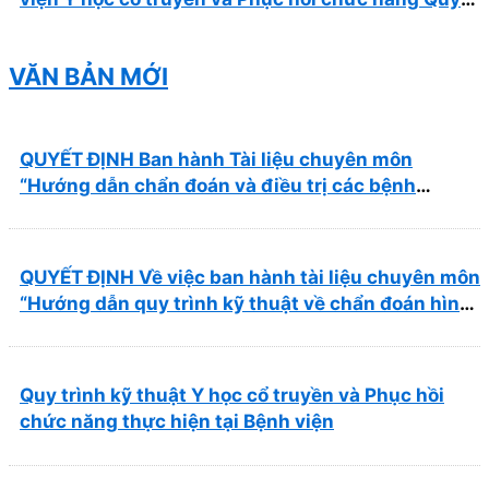
Nhơn năm 2026 ( PL bản Danh mục hàng hóa,
mẫu báo giá kèm theo)
VĂN BẢN MỚI
QUYẾT ĐỊNH Ban hành Tài liệu chuyên môn
“Hướng dẫn chẩn đoán và điều trị các bệnh
thường gặp tại Bệnh viện Y học cổ truyền và Phục
hồi chức năng Quy Nhơn”
QUYẾT ĐỊNH Về việc ban hành tài liệu chuyên môn
“Hướng dẫn quy trình kỹ thuật về chẩn đoán hình
ảnh thuộc chương Điện quang”
Quy trình kỹ thuật Y học cổ truyền và Phục hồi
chức năng thực hiện tại Bệnh viện