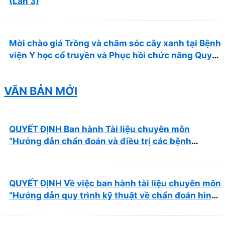
(Lần 3)
Mời chào giá Trồng và chăm sóc cây xanh tại Bệnh
viện Y học cổ truyền và Phục hồi chức năng Quy
Nhơn năm 2026 ( PL bản Danh mục hàng hóa,
mẫu báo giá kèm theo)
VĂN BẢN MỚI
QUYẾT ĐỊNH Ban hành Tài liệu chuyên môn
“Hướng dẫn chẩn đoán và điều trị các bệnh
thường gặp tại Bệnh viện Y học cổ truyền và Phục
hồi chức năng Quy Nhơn”
QUYẾT ĐỊNH Về việc ban hành tài liệu chuyên môn
“Hướng dẫn quy trình kỹ thuật về chẩn đoán hình
ảnh thuộc chương Điện quang”