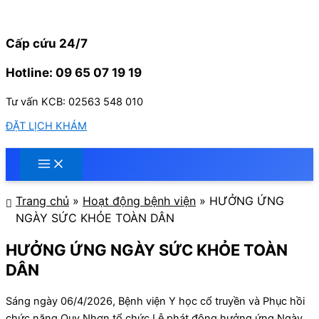
Nhảy
tới
nội
Cấp cứu 24/7
dung
Hotline: 09 65 07 19 19
Tư vấn KCB: 02563 548 010
ĐẶT LỊCH KHÁM
Trang chủ
»
Hoạt động bệnh viện
»
HƯỞNG ỨNG
NGÀY SỨC KHỎE TOÀN DÂN
HƯỞNG ỨNG NGÀY SỨC KHỎE TOÀN
DÂN
Sáng ngày 06/4/2026, Bệnh viện Y học cổ truyền và Phục hồi
chức năng Quy Nhơn tổ chức Lễ phát động hưởng ứng Ngày