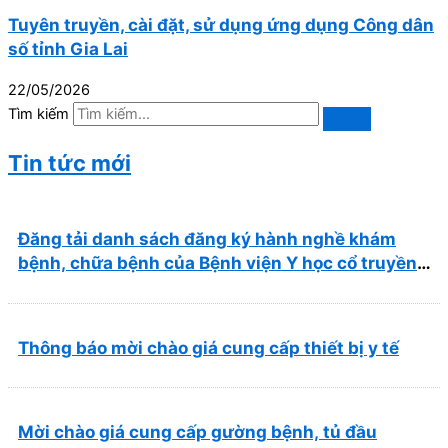
Tuyên truyền, cài đặt, sử dụng ứng dụng Công dân
số tỉnh Gia Lai
22/05/2026
Tìm kiếm
Tin tức mới
Đăng tải danh sách đăng ký hành nghề khám
bệnh, chữa bệnh của Bệnh viện Y học cổ truyền
và Phục hồi chức năng Quy Nhơn (22/6/2026)
Thông báo mời chào giá cung cấp thiết bị y tế
Mời chào giá cung cấp gường bệnh, tủ đầu