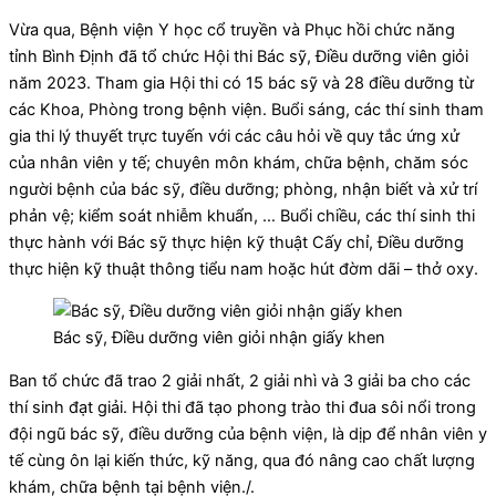
Vừa qua, Bệnh viện Y học cổ truyền và Phục hồi chức năng
tỉnh Bình Định đã tổ chức Hội thi Bác sỹ, Điều dưỡng viên giỏi
năm 2023. Tham gia Hội thi có 15 bác sỹ và 28 điều dưỡng từ
các Khoa, Phòng trong bệnh viện. Buổi sáng, các thí sinh tham
gia thi lý thuyết trực tuyến với các câu hỏi về quy tắc ứng xử
của nhân viên y tế; chuyên môn khám, chữa bệnh, chăm sóc
người bệnh của bác sỹ, điều dưỡng; phòng, nhận biết và xử trí
phản vệ; kiểm soát nhiễm khuẩn, … Buổi chiều, các thí sinh thi
thực hành với Bác sỹ thực hiện kỹ thuật Cấy chỉ, Điều dưỡng
thực hiện kỹ thuật thông tiểu nam hoặc hút đờm dãi – thở oxy.
Bác sỹ, Điều dưỡng viên giỏi nhận giấy khen
Ban tổ chức đã trao 2 giải nhất, 2 giải nhì và 3 giải ba cho các
thí sinh đạt giải. Hội thi đã tạo phong trào thi đua sôi nổi trong
đội ngũ bác sỹ, điều dưỡng của bệnh viện, là dịp để nhân viên y
tế cùng ôn lại kiến thức, kỹ năng, qua đó nâng cao chất lượng
khám, chữa bệnh tại bệnh viện./.