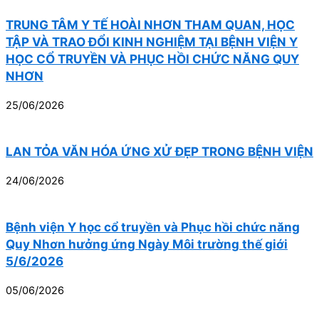
TRUNG TÂM Y TẾ HOÀI NHƠN THAM QUAN, HỌC
TẬP VÀ TRAO ĐỔI KINH NGHIỆM TẠI BỆNH VIỆN Y
HỌC CỔ TRUYỀN VÀ PHỤC HỒI CHỨC NĂNG QUY
NHƠN
25/06/2026
LAN TỎA VĂN HÓA ỨNG XỬ ĐẸP TRONG BỆNH VIỆN
24/06/2026
Bệnh viện Y học cổ truyền và Phục hồi chức năng
Quy Nhơn hưởng ứng Ngày Môi trường thế giới
5/6/2026
05/06/2026