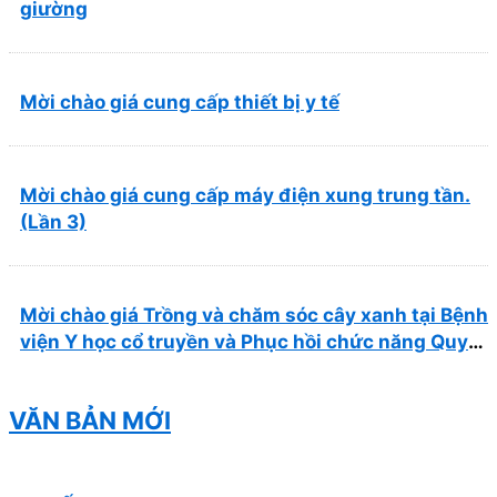
giường
Mời chào giá cung cấp thiết bị y tế
Mời chào giá cung cấp máy điện xung trung tần.
(Lần 3)
Mời chào giá Trồng và chăm sóc cây xanh tại Bệnh
viện Y học cổ truyền và Phục hồi chức năng Quy
Nhơn năm 2026 ( PL bản Danh mục hàng hóa,
mẫu báo giá kèm theo)
VĂN BẢN MỚI