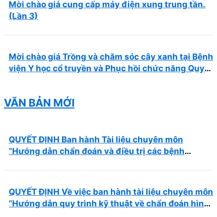
Mời chào giá cung cấp máy điện xung trung tần.
(Lần 3)
Mời chào giá Trồng và chăm sóc cây xanh tại Bệnh
viện Y học cổ truyền và Phục hồi chức năng Quy
Nhơn năm 2026 ( PL bản Danh mục hàng hóa,
mẫu báo giá kèm theo)
VĂN BẢN MỚI
QUYẾT ĐỊNH Ban hành Tài liệu chuyên môn
“Hướng dẫn chẩn đoán và điều trị các bệnh
thường gặp tại Bệnh viện Y học cổ truyền và Phục
hồi chức năng Quy Nhơn”
QUYẾT ĐỊNH Về việc ban hành tài liệu chuyên môn
“Hướng dẫn quy trình kỹ thuật về chẩn đoán hình
ảnh thuộc chương Điện quang”