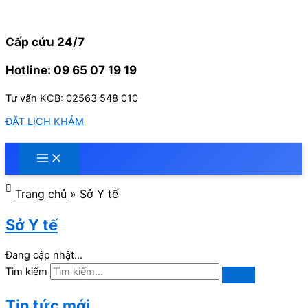
Nhảy
tới
nội
Cấp cứu 24/7
dung
Hotline: 09 65 07 19 19
Tư vấn KCB: 02563 548 010
ĐẶT LỊCH KHÁM
Trang chủ
»
Sở Y tế
Sở Y tế
Đang cập nhật...
Tìm kiếm
Tin tức mới